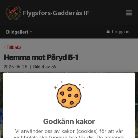
Flygsfors-Gadderås IF
Logga in
Bildgalleri
Tillbaka
Hemma mot Påryd 5-1
2025-06-25
|
Bild
4
av 56
Godkänn kakor
Vi använder oss av kakor (cookies) för att vår
webbplats ska fungera bra för dig. De används