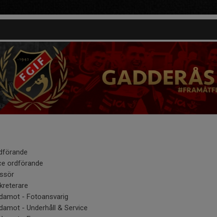
dförande
ce ordförande
ssör
kreterare
damot - Fotoansvarig
damot - Underhåll & Service