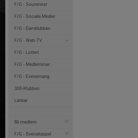
F/G - Souvenirer
F/G - Sociala Medier
F/G - Damklubben
F/G - Web-TV
F/G - Lotteri
F/G - Medlemmar
F/G - Evenemang
300-Klubben
Länkar
Bli medlem
F/G - Svenskaspel