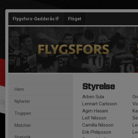
Flygsfors-Gadderås IF
Flöget
Styrelse
Hem
Arben Sula
Or
Nyheter
Lennart Carlsson
Vi
Agim Hasani
Ka
Truppen
Leif Nilsson
Se
Camilla Nilsson
Le
Matcher
Erik Philipsson
Le
Statistik