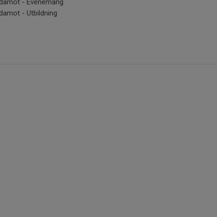
damot - Evenemang
damot - Utbildning