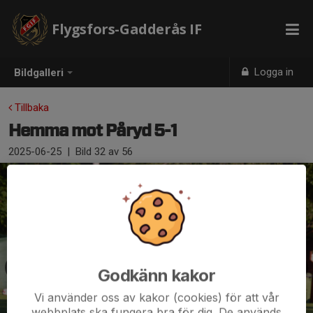
Flygsfors-Gadderås IF
Logga in
Bildgalleri
Tillbaka
Hemma mot Påryd 5-1
2025-06-25
|
Bild
32
av 56
Godkänn kakor
Vi använder oss av kakor (cookies) för att vår
webbplats ska fungera bra för dig. De används