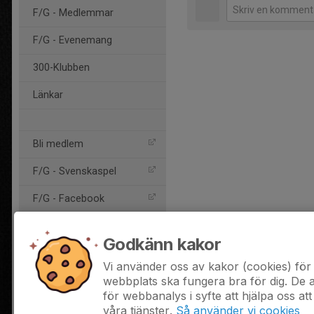
F/G - Medlemmar
F/G - Evenemang
300-Klubben
Länkar
Bli medlem
F/G - Svenskaspel
F/G - Facebook
F/G - Twitter
Godkänn kakor
F/G - Instagram
Vi använder oss av kakor (cookies) för 
webbplats ska fungera bra för dig. De
Smålands FF
för webbanalys i syfte att hjälpa oss att
F/G - Youtube
våra tjänster.
Så använder vi cookies