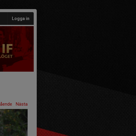
Logga in
gående
Nästa