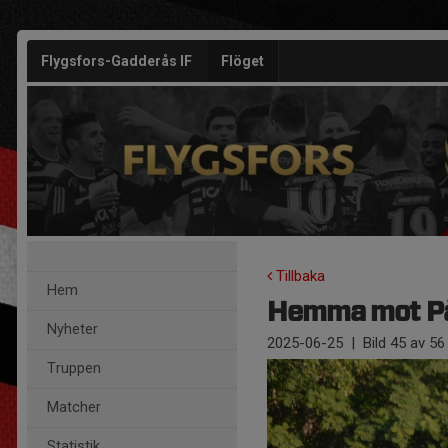
Flygsfors-Gadderås IF
Flöget
Tillbaka
Hem
Hemma mot På
Nyheter
2025-06-25
|
Bild
45
av 56
Truppen
Matcher
Statistik