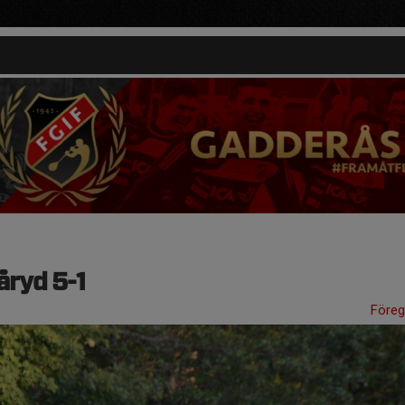
ryd 5-1
Före