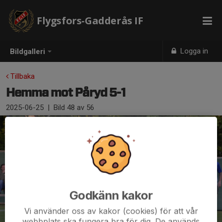
Flygsfors-Gadderås IF
Logga in
Bildgalleri
Tillbaka
Hemma mot Påryd 5-1
2025-06-25
|
Bild
48
av 56
Godkänn kakor
Vi använder oss av kakor (cookies) för att vår
webbplats ska fungera bra för dig. De används