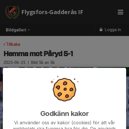
Flygsfors-Gadderås IF
Logga in
Bildgalleri
Tillbaka
Hemma mot Påryd 5-1
2025-06-25
|
Bild
56
av 56
Godkänn kakor
Vi använder oss av kakor (cookies) för att vår
webbplats ska fungera bra för dig. De används