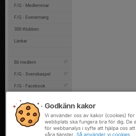
F/G - Medlemmar
F/G - Evenemang
300-Klubben
Länkar
Bli medlem
F/G - Svenskaspel
F/G - Facebook
F/G - Twitter
Godkänn kakor
F/G - Instagram
Vi använder oss av kakor (cookies) för 
webbplats ska fungera bra för dig. De
Smålands FF
för webbanalys i syfte att hjälpa oss att
F/G - Youtube
våra tjänster.
Så använder vi cookies