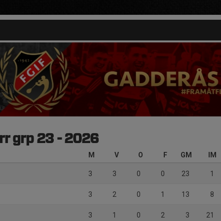
rr grp 23 - 2026
M
V
O
F
GM
IM
3
3
0
0
23
1
3
2
0
1
13
8
3
1
0
2
3
21