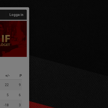
Logga in
+/-
P
22
9
5
6
-18
3